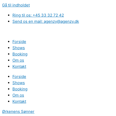
Gå til indholdet
Ring til os: +45 33 32 72 42
Send os en mail: agenzy@agenzy.dk
Forside
Shows
Booking
Om os
Kontakt
Forside
Shows
Booking
Om os
Kontakt
Ørkenens Sønner