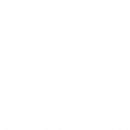
d hvor alle lukker for gassen og sparer på strømmen, kan det 