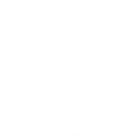
Ørkenens Sønner 2024
Ørkenens Sønner – Fingeren på pølsen Nyt show 2023! I en ti