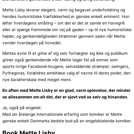
Mette Lisby leverer elegant, varm og begavet underholdning og
hendes humoristiske træfsikkerhed er ganske enkelt eminent. Hun
løfter hverdagens småting – om det er det at samle en havegrill
eller at spørge fremmede om vej på gaden – op til nye humoristiske
højder, og genkendeligheden strømmer gennem salen når Mette
vender hverdagen på hovedet.
Mettes evne til at grine af sig selv fornægter sig ikke og publikum
griner også genkendende når Mette tager fat på emner som
sports-ivrige Facebook-brugere, selvsiddende strømper, swingers,
Pythagoras, forældres ambitiøse valg af navne til deres poder, den
nye karakterskala med meget mere.
En aften med Mette Lisby er en glad, varm oplevelse, der minder
os allesammen om alt det, der er sjovt ved os selv og hinanden.
Ja, også på engelsk:
Med sin årelange internationale erfaring som komiker er Mette
ganske enkelt Danmarks bedste bud på en engelsktalende komiker.
Book Mette Lisby