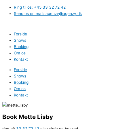
Gå
Ring til os: +45 33 32 72 42
til
Send os en mail: agenzy@agenzy.dk
indholdet
Forside
Shows
Booking
Om os
Kontakt
Forside
Shows
Booking
Om os
Kontakt
Book Mette Lisby
ring på
33 32 72 42
eller skriv en besked