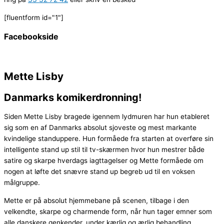
[fluentform id="1"]
Facebookside
Mette Lisby
Danmarks komikerdronning!
Siden Mette Lisby bragede igennem lydmuren har hun etableret
sig som en af Danmarks absolut sjoveste og mest markante
kvindelige standuppere. Hun formåede fra starten at overføre sin
intelligente stand up stil til tv-skærmen hvor hun mestrer både
satire og skarpe hverdags iagttagelser og Mette formåede om
nogen at løfte det snævre stand up begreb ud til en voksen
målgruppe.
Mette er på absolut hjemmebane på scenen, tilbage i den
velkendte, skarpe og charmende form, når hun tager emner som
alle danskere genkender, under kærlig og ærlig behandling.