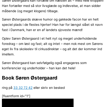
Søren Østergaard kan fortælle om næsten alt – med hele kroppen!
Han fortæller med så stor livsglæde og indlevelse, at man sidder
måbende (og meget klogere) tilbage.
Søren Østergaards skæve humor og gakkede facon har en helt
speciel plads i de flestes hjerter! Han har for længst slået sit navn
fast i Danmark, han er en af landets sjoveste mænd!
Oplev Søren Østergaard i et helt nyt og meget underholdende
foredrag – om løst og fast; alt og intet – men nok mest om Sørens
eget liv fra skoleelev til cirkusdirektør – og alt det der kommer ind
imellem.
Søren Østergaard kan selvfølgelig også engageres som
konferencier og underholder – han kan det hele!
Book Søren Østergaard
ring på
33 32 72 42
eller skriv en besked
[fluentform id="1"]