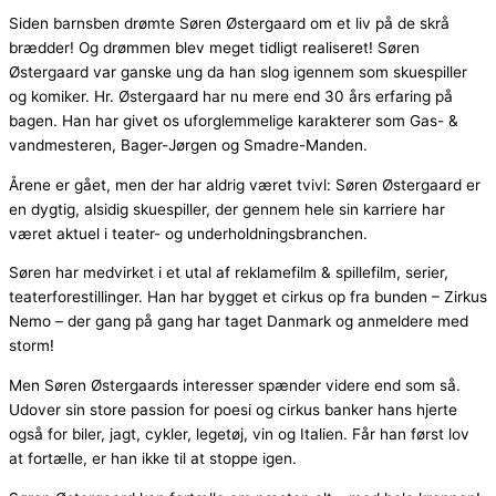
Siden barnsben drømte Søren Østergaard om et liv på de skrå
brædder! Og drømmen blev meget tidligt realiseret! Søren
Østergaard var ganske ung da han slog igennem som skuespiller
og komiker. Hr. Østergaard har nu mere end 30 års erfaring på
bagen. Han har givet os uforglemmelige karakterer som Gas- &
vandmesteren, Bager-Jørgen og Smadre-Manden.
Årene er gået, men der har aldrig været tvivl: Søren Østergaard er
en dygtig, alsidig skuespiller, der gennem hele sin karriere har
været aktuel i teater- og underholdningsbranchen.
Søren har medvirket i et utal af reklamefilm & spillefilm, serier,
teaterforestillinger. Han har bygget et cirkus op fra bunden – Zirkus
Nemo – der gang på gang har taget Danmark og anmeldere med
storm!
Men Søren Østergaards interesser spænder videre end som så.
Udover sin store passion for poesi og cirkus banker hans hjerte
også for biler, jagt, cykler, legetøj, vin og Italien. Får han først lov
at fortælle, er han ikke til at stoppe igen.