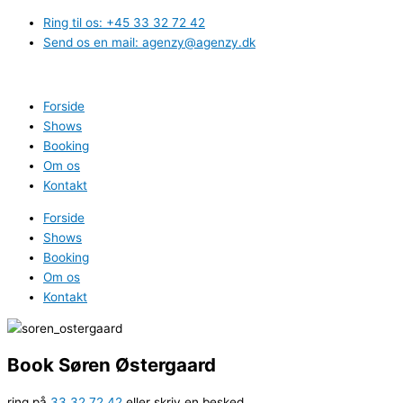
Gå
Ring til os: +45 33 32 72 42
til
Send os en mail: agenzy@agenzy.dk
indholdet
Forside
Shows
Booking
Om os
Kontakt
Forside
Shows
Booking
Om os
Kontakt
Book Søren Østergaard
ring på
33 32 72 42
eller skriv en besked