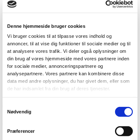
uperfekte aspekter fortalt med lige dele kærlighed og selvironi.
Foto: Anja Ekstrøm Photography
Pressen skrev om det seneste show:
Denne hjemmeside bruger cookies
’Jeg synes deres komik er universel’
(BT),
Vi bruger cookies til at tilpasse vores indhold og
’Som et show der får
mennesker til at grine sammen,
annoncer, til at vise dig funktioner til sociale medier og til
fremtræder City Singler som en unik Østersøens perle’
at analysere vores trafik. Vi deler også oplysninger om
(Scenekanten)
din brug af vores hjemmeside med vores partnere inden
’Og vi to pct. mænd? Jo, vi kunne også grine med.’
(Aarhus
for sociale medier, annonceringspartnere og
Stiftstidende)
analysepartnere. Vores partnere kan kombinere disse
’Ironisk og lige på’
(Frederiksborg Amts Avis)
data med andre oplysninger, du har givet dem, eller som
de har indsamlet fra din brug af deres tjenester.
Pressemateriale
Samtykkevalg
Nødvendig
Pressetekst
Plakat
Præferencer