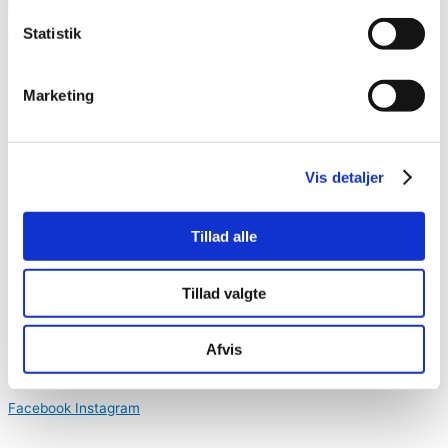
Logo
Statistik
Facebookside
Marketing
Tilmeld dig vores nyhedsbrev
Vis detaljer
Hold dig opdateret med informationer og kommende begivenheder
Tillad alle
Tilmeld dig her
Ring eller skriv til os i dag
Tillad valgte
+45 33 32 72 42
agenzy@agenzy.dk
Afvis
Følg med på de sociale medier
Facebook
Instagram