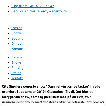
Gå
Ring til os: +45 33 32 72 42
til
Send os en mail: agenzy@agenzy.dk
indholdet
Forside
Shows
Booking
Om os
Kontakt
Forside
Shows
Booking
Om os
Kontakt
City Singlers seneste show “Gammel vin på nye tasker” havde
premiere i september 2019 i Glassalen i Tivoli. Det blev et
forrygende show, som tog publikum med på en rutsjetur
gennem kvinders liv med alle deres skønne, kiksede, smukke og