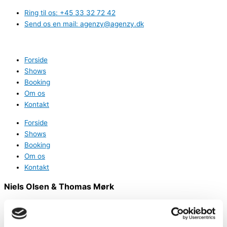
Gå
Ring til os: +45 33 32 72 42
til
Send os en mail: agenzy@agenzy.dk
indholdet
Forside
Shows
Booking
Om os
Kontakt
Forside
Shows
Booking
Om os
Kontakt
Niels Olsen & Thomas Mørk
med musikalsk opbakning af Søren Sebber Larsens Trio
KAIN OG ABEL (spendabel)