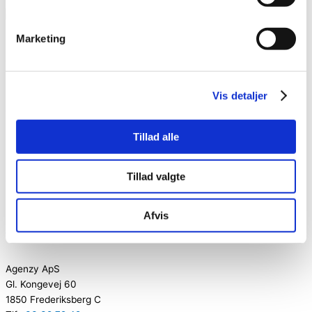
Marketing
Tilmeld dig vores nyhedsbrev
Hold dig opdateret med informationer og kommende begivenheder
Vis detaljer
Tilmeld dig her
Tillad alle
Ring eller skriv til os i dag
+45 33 32 72 42
Tillad valgte
agenzy@agenzy.dk
Følg med på de sociale medier
Afvis
Facebook
Instagram
Agenzy ApS
Gl. Kongevej 60
1850 Frederiksberg C